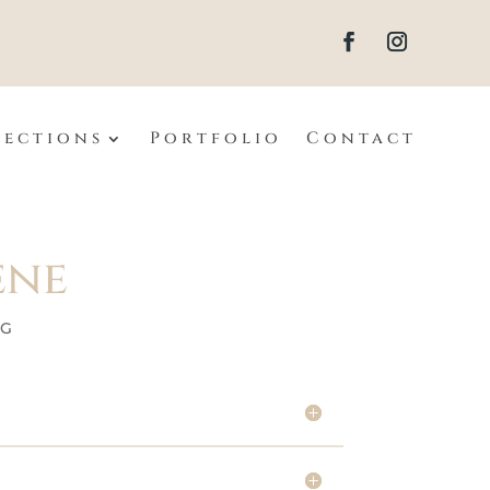
lections
Portfolio
Contact
ene
 G