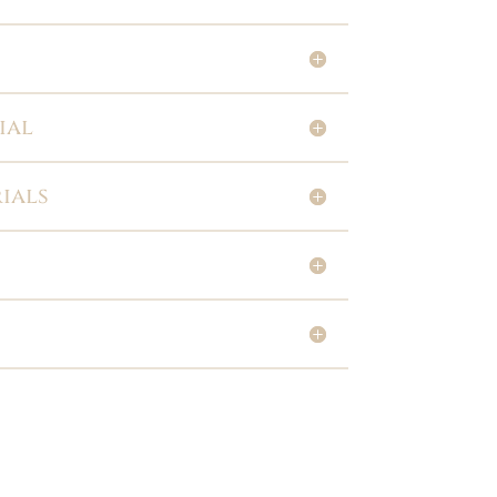
ial
ials