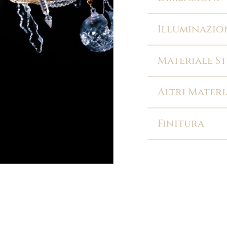
Illuminazio
Materiale S
Altri Materi
Finitura