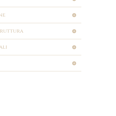
ne
truttura
ali