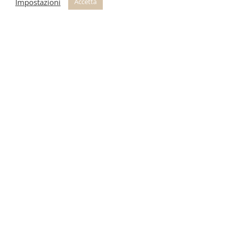
Impostazioni
Accetta
Prodotti Correlati